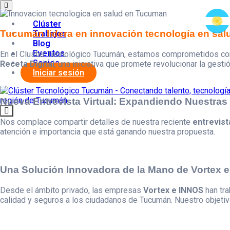
Clúster
Tucumán lidera en innovación tecnología en salud
Trabajos
Blog
Eventos
En el Cluster Tecnológico Tucumán, estamos comprometidos con 
Socios
Receta Digital
, una iniciativa que promete revolucionar la gest
Iniciar sesión
Nueva Entrevista Virtual: Expandiendo Nuestras
Nos complace compartir detalles de nuestra reciente
entrevista
atención e importancia que está ganando nuestra propuesta.
Una Solución Innovadora de la Mano de Vortex 
Desde el ámbito privado, las empresas
Vortex e INNOS
han tra
calidad y seguros a los ciudadanos de Tucumán. Nuestro objetivo